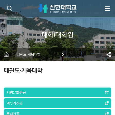
태권도·체육대학
태권도·체육대학
시범문화전공
겨루기전공
품새전공