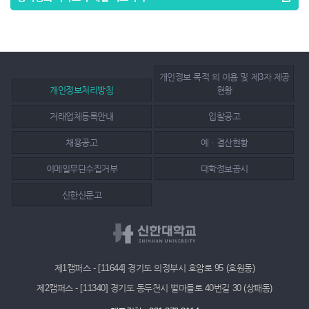
개인정보 목적 외 이용 및 제3자 제공
개인정보처리방침
현황
거래업체등록안내
입찰공고
채용공고
예ㆍ결산현황
이메일무단수집거부
대학정보공시
신한신문고
제1캠퍼스 - [11644] 경기도 의정부시 호암로 95 (호원동)
제2캠퍼스 - [11340] 경기도 동두천시 벌마들로 40번길 30 (상패동)