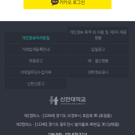
카카오 로그인
개인정보 목적 외 이용 및 제3자 제공
개인정보처리방침
현황
거래업체등록안내
입찰공고
채용공고
예ㆍ결산현황
이메일무단수집거부
대학정보공시
신한신문고
제1캠퍼스 - [11644] 경기도 의정부시 호암로 95 (호원동)
제2캠퍼스 - [11340] 경기도 동두천시 벌마들로 40번길 30 (상패동)
대표전화 : 031-870-3114